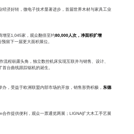
材工业经济好转，微电子技术显著进步，首届世界木材与家具工业
商增至1,045家，观众翻倍至约
80,000人次，净面积扩增
纷预留下一届更大面积展位。
化操作流程崭露头角，独立数控机床实现互联并与销售、设计、
证了首台曲线跟踪锯机的诞生。
成功举办，受益于欧洲联盟内部市场的开放，销售形势积极，
东德
erzum合作提供便利，观众一票通览两展；LIGNA扩大木工手艺展