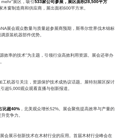
 & mehr”展区，吸引
533家公司参展，展区面积28,500平方
区吸引50家木窗制造商和供应商，展出面积600平方米。
LIGNA展会观众数量与质量超参展商预期，斯蒂尔世界伐木锦标
”活动强调原装机器部件优势。
提高资源效率的技术”为主题，引领行业高效利用资源。展会还举办
注。
封边加工机器引关注，资源保护技术成热议话题。展特别展区探讨
引超5,000观众观看直播与创新报道。
占比超40%
，北美观众增长52%。展会聚焦提高效率与产量的
提升竞争力。
IGNA展会展示创新技术在木材行业的应用。首届木材行业峰会在